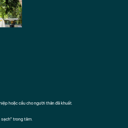
ghiệp hoặc cầu cho người thân đã khuất.
h sạch” trong tâm.