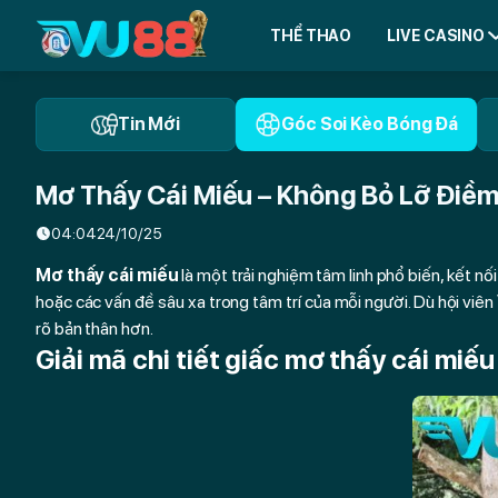
VU88
THỂ THAO
LIVE CASINO
-
Trang
Cá
Cược
Tin Mới
Góc Soi Kèo Bóng Đá
Thể
Thao
Mơ Thấy Cái Miếu – Không Bỏ Lỡ Điềm
Uy
Tín,
04:04
24/10/25
Casino
Mơ thấy cái miếu
là một trải nghiệm tâm linh phổ biến, kết n
Đỉnh
hoặc các vấn đề sâu xa trong tâm trí của mỗi người. Dù hội viên
Cao
rõ bản thân hơn.
Giải mã chi tiết giấc mơ thấy cái miế