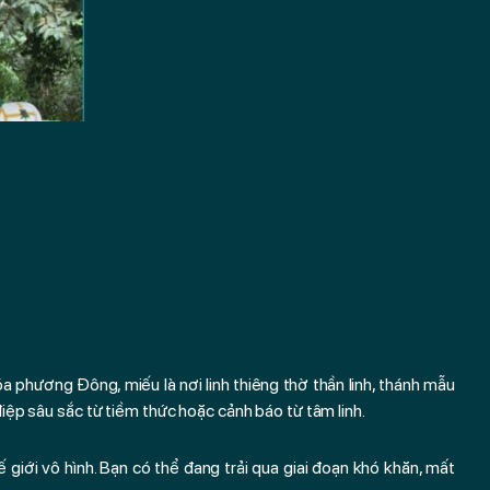
óa phương Đông, miếu là nơi linh thiêng thờ thần linh, thánh mẫu
iệp sâu sắc từ tiềm thức hoặc cảnh báo từ tâm linh.
giới vô hình. Bạn có thể đang trải qua giai đoạn khó khăn, mất