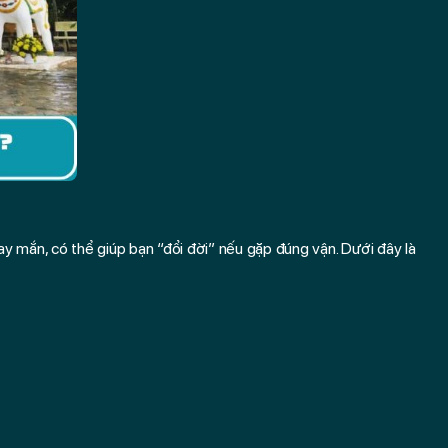
y mắn, có thể giúp bạn “đổi đời” nếu gặp đúng vận. Dưới đây là