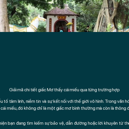
Giải mã chi tiết giấc Mơ thấy cái miếu qua từng trường hợp
tố tâm linh, niềm tin và sự kết nối với thế giới vô hình. Trong văn h
y cái miếu, đó không chỉ là một giấc mơ bình thường mà còn là thông đ
iện bạn đang tìm kiếm sự bảo vệ, dẫn đường hoặc lời khuyên từ thế 