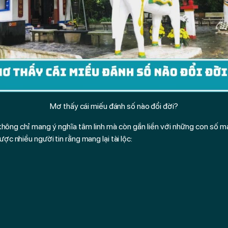
Mơ thấy cái miếu đánh số nào đổi đời?
hông chỉ mang ý nghĩa tâm linh mà còn gắn liền với những con số ma
c nhiều người tin rằng mang lại tài lộc: