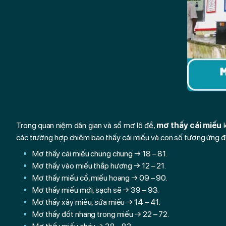
Trong quan niệm dân gian và sổ mơ lô đề,
mơ thấy cái miếu
k
các trường hợp chiêm bao thấy cái miếu và con số tương ứng đượ
Mơ thấy cái miếu chung chung → 18 – 81.
Mơ thấy vào miếu thắp hương → 12 – 21.
Mơ thấy miếu cổ, miếu hoang → 09 – 90.
Mơ thấy miếu mới, sạch sẽ → 39 – 93.
Mơ thấy xây miếu, sửa miếu → 14 – 41.
Mơ thấy đốt nhang trong miếu → 22 – 72.