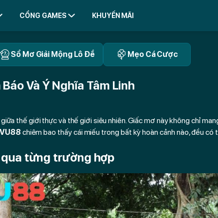
CỔNG GAMES
KHUYẾN MÃI
Sổ Mơ Giải Mộng Lô Đề
Mẹo Cá Cược
 Báo Và Ý Nghĩa Tâm Linh
ối giữa thế giới thực và thế giới siêu nhiên. Giấc mơ này không chỉ m
VU88
chiêm bao thấy cái miếu trong bất kỳ hoàn cảnh nào, đều có t
u qua từng trường hợp