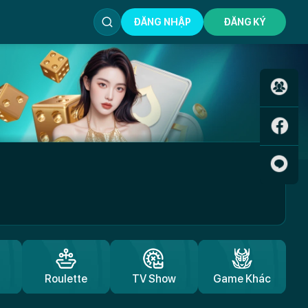
ĐĂNG NHẬP
ĐĂNG KÝ
Roulette
TV Show
Game Khác