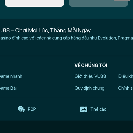
VU88 – Chơi Mọi Lúc, Thắng Mỗi Ngày
ino đỉnh cao với các nhà cung cấp hàng đầu như Evolution, Pragmatic
VỀ CHÚNG TÔI
ame nhanh
Giới thiệu VU88
Điều kh
ame Bài
Quy định chung
Chính 
P2P
Thẻ cào