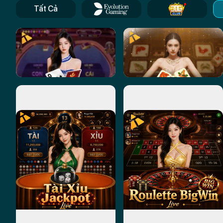
Tất Cả